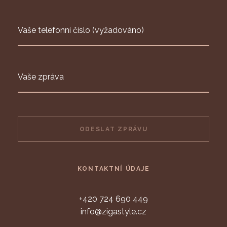
A
KONTAKTNÍ ÚDAJE
l
t
e
+420 724 690 449
r
info@zigastyle.cz
n