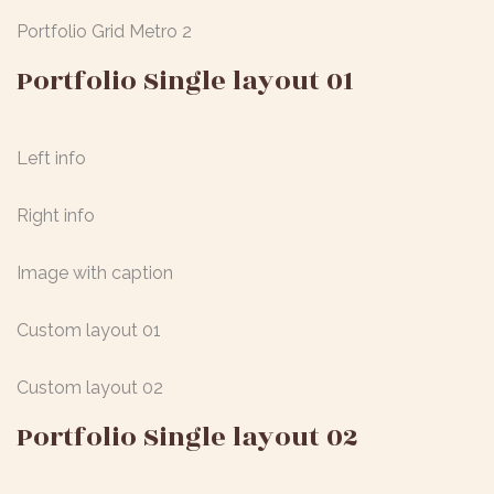
Portfolio Grid Metro 2
Portfolio Single layout 01
Left info
Right info
Image with caption
Custom layout 01
Custom layout 02
Portfolio Single layout 02